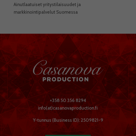
Ainutlaatuiset yritystilaisuudet ja
markkinointipalvelut Suomessa
+358 50 356 8294
info(at)casanovaproduction.fi
Y-tunnus (Business ID): 2509821-9