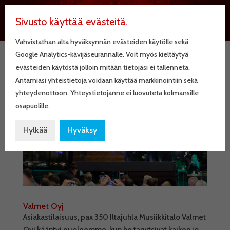
Sivusto käyttää evästeitä.
Vahvistathan alta hyväksynnän evästeiden käytölle sekä
Google Analytics-kävijäseurannalle. Voit myös kieltäytyä
evästeiden käytöstä jolloin mitään tietojasi ei tallenneta.
Antamiasi yhteistietoja voidaan käyttää markkinointiin sekä
yhteydenottoon. Yhteystietojanne ei luovuteta kolmansille
osapuolille.
Hylkää
Hyväksy
Valmet Oyj
Asiakastilaisuus, pax 350 Iltajuhla Musiikkitalo Valmet
Oyj kääntyi puoleemme, kun he tarvitsivat kaiken jo