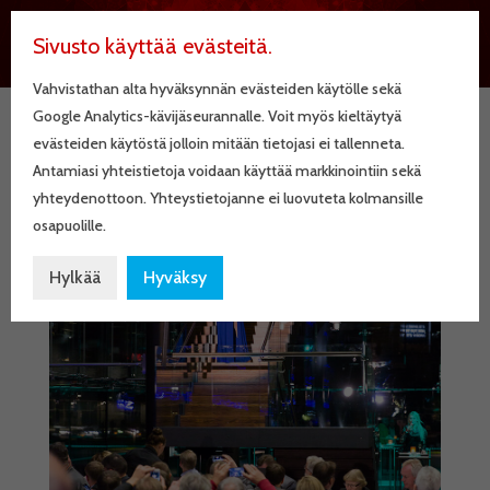
Sivusto käyttää evästeitä.
Vahvistathan alta hyväksynnän evästeiden käytölle sekä
Google Analytics-kävijäseurannalle. Voit myös kieltäytyä
evästeiden käytöstä jolloin mitään tietojasi ei tallenneta.
Valmet Oyj
Antamiasi yhteistietoja voidaan käyttää markkinointiin sekä
Automaatiopäivät _Orig (1)
yhteydenottoon. Yhteystietojanne ei luovuteta kolmansille
osapuolille.
Hylkää
Hyväksy