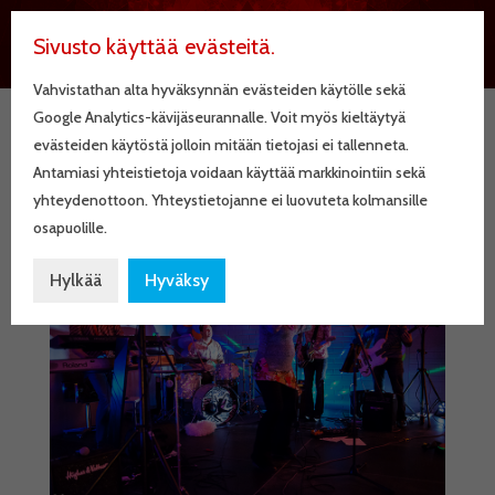
Sivusto käyttää evästeitä.
Vahvistathan alta hyväksynnän evästeiden käytölle sekä
Google Analytics-kävijäseurannalle. Voit myös kieltäytyä
evästeiden käytöstä jolloin mitään tietojasi ei tallenneta.
20151120_224718DSC_737
Antamiasi yhteistietoja voidaan käyttää markkinointiin sekä
8-136
yhteydenottoon. Yhteystietojanne ei luovuteta kolmansille
osapuolille.
Hylkää
Hyväksy