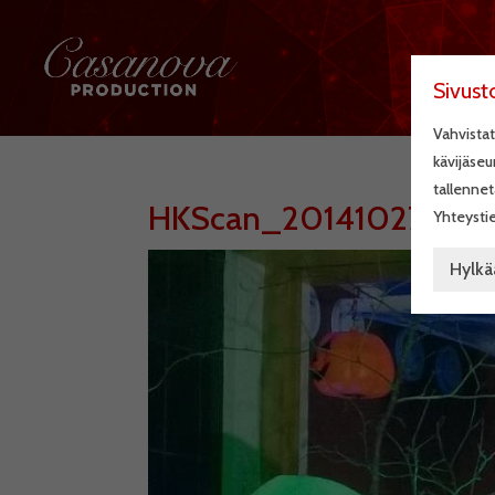
Sivust
Vahvistat
kävijäseu
tallennet
HKScan_20141027_01
Yhteystie
Hylkä