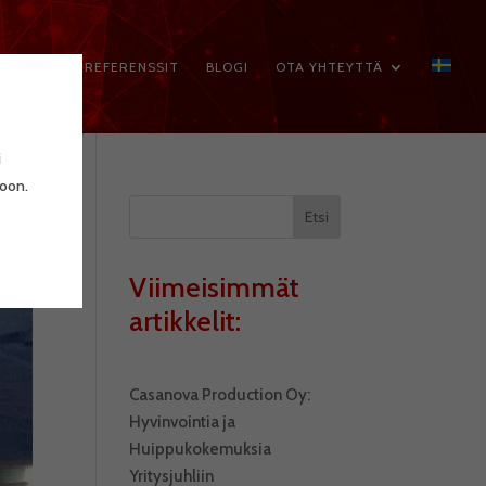
VELUT
REFERENSSIT
BLOGI
OTA YHTEYTTÄ
i
toon.
Etsi
Viimeisimmät
artikkelit:
Casanova Production Oy:
Hyvinvointia ja
Huippukokemuksia
Yritysjuhliin