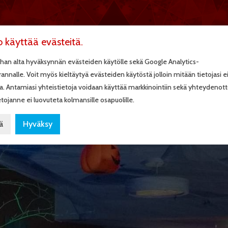
ETUSIVU
OHJELMAPAL
o käyttää evästeitä.
han alta hyväksynnän evästeiden käytölle sekä Google Analytics-
rannalle. Voit myös kieltäytyä evästeiden käytöstä jolloin mitään tietojasi e
a. Antamiasi yhteistietoja voidaan käyttää markkinointiin sekä yhteydenot
6
tojanne ei luovuteta kolmansille osapuolille.
ä
Hyväksy