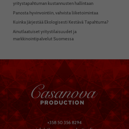
yritystapahtuman kustannusten hallintaan
Panosta hyvinvointiin, vahvista liiketoimintaa
Kuinka Järjestää Ekologisesti Kestävä Tapahtuma?
Ainutlaatuiset yritystilaisuudet ja
markkinointipalvelut Suomessa
+358 50 356 8294