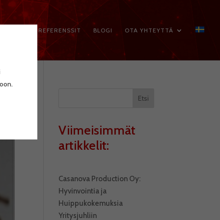
VELUT
REFERENSSIT
BLOGI
OTA YHTEYTTÄ
i
toon.
Etsi
Viimeisimmät
artikkelit:
Casanova Production Oy:
Hyvinvointia ja
Huippukokemuksia
Yritysjuhliin