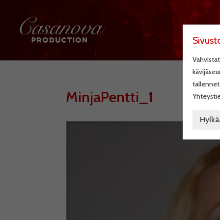
Sivust
Vahvistat
kävijäseu
tallennet
MinjaPentti_1
Yhteystie
Hylkä