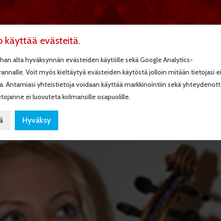
ETUSIVU
OHJELMAPAL
o käyttää evästeitä.
han alta hyväksynnän evästeiden käytölle sekä Google Analytics-
rannalle. Voit myös kieltäytyä evästeiden käytöstä jolloin mitään tietojasi e
a. Antamiasi yhteistietoja voidaan käyttää markkinointiin sekä yhteydenot
tojanne ei luovuteta kolmansille osapuolille.
ä
Hyväksy