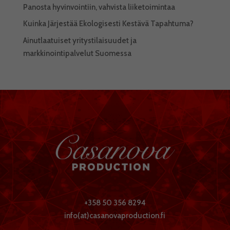
Panosta hyvinvointiin, vahvista liiketoimintaa
Kuinka Järjestää Ekologisesti Kestävä Tapahtuma?
Ainutlaatuiset yritystilaisuudet ja
markkinointipalvelut Suomessa
+358 50 356 8294
info(at)casanovaproduction.fi