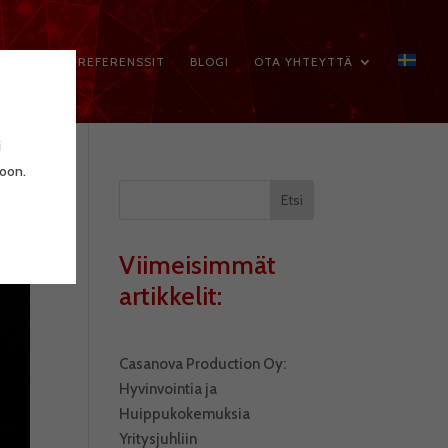
VELUT
REFERENSSIT
BLOGI
OTA YHTEYTTÄ
i
toon.
Etsi
Viimeisimmät
artikkelit:
Casanova Production Oy:
Hyvinvointia ja
Huippukokemuksia
Yritysjuhliin