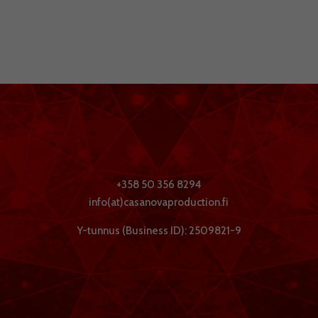
+358 50 356 8294
info(at)casanovaproduction.fi
Y-tunnus (Business ID): 2509821-9