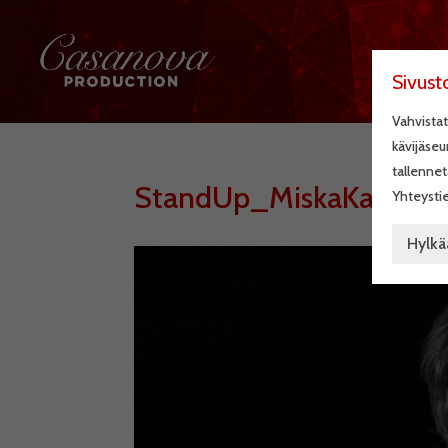
Sivust
Vahvistat
kävijäseu
tallennet
StandUp_MiskaKajanus
Yhteystie
Hylkä