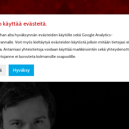
ETUSIVU
OHJELMAPAL
o käyttää evästeitä.
han alta hyväksynnän evästeiden käytölle sekä Google Analytics-
rannalle. Voit myös kieltäytyä evästeiden käytöstä jolloin mitään tietojasi e
a. Antamiasi yhteistietoja voidaan käyttää markkinointiin sekä yhteydenot
_1
tojanne ei luovuteta kolmansille osapuolille.
ä
Hyväksy