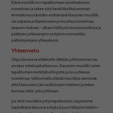
Elävä musiikki tuo tapahtumaan ainutlaatuisen
tunnelman ja tekee siitä henkilökohtaisemman.
Ammattimuusikoiden esittämänä klassinen musiikki
voi sopeutua tilanteeseen ja muuttaa tunnelmaa
tarpeen mukaan – alkaen hillitystä taustamusiikista ja
päättyen juhlavampiin esityksiin esimerkiksi
palkintojenjaon yhteydessä.
Yhteenveto
Olipa kyseessä eläkkeelle lähtijän juhlistaminen tai
arvokas mitalinjakotilaisuus, klassinen musiikki tukee
tapahtuman merkityksellisyyttä ja luo juhlavaa
tunnelmaa. Valitsemalla elävää musiikkia varmistat,
että tilaisuutesi jää osallistujien mieleen ja tekee
kunniaa niille, joita juhlitaan.
Jos etsit musiikkia yritystapahtumiisi, tarjoamme
laadukkaita klassisia esityksiä juuri tällaisiin hetkiin –