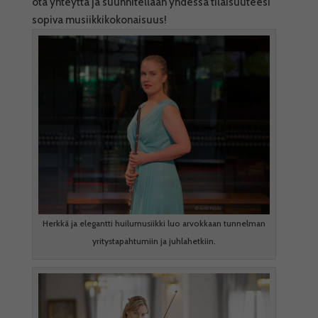
ota yhteyttä ja suunnitellaan yhdessä tilaisuuteesi
sopiva musiikkikokonaisuus!
Herkkä ja elegantti huilumusiikki luo arvokkaan tunnelman
yritystapahtumiin ja juhlahetkiin.