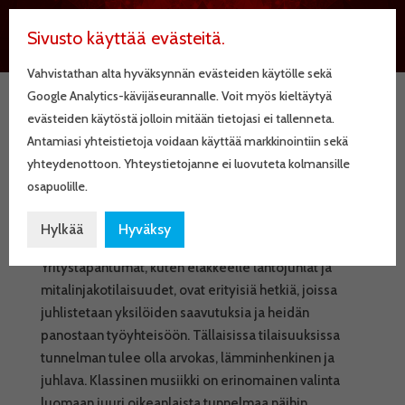
Sivusto käyttää evästeitä.
Vahvistathan alta hyväksynnän evästeiden käytölle sekä
Google Analytics-kävijäseurannalle. Voit myös kieltäytyä
evästeiden käytöstä jolloin mitään tietojasi ei tallenneta.
Klassinen musiikki tuo
Antamiasi yhteistietoja voidaan käyttää markkinointiin sekä
arvokkuutta
yhteydenottoon. Yhteystietojanne ei luovuteta kolmansille
osapuolille.
yritystapahtumiin
Hylkää
Hyväksy
Yritystapahtumat, kuten eläkkeelle lähtöjuhlat ja
mitalinjakotilaisuudet, ovat erityisiä hetkiä, joissa
juhlistetaan yksilöiden saavutuksia ja heidän
panostaan työyhteisöön. Tällaisissa tilaisuuksissa
tunnelman tulee olla arvokas, lämminhenkinen ja
juhlava. Klassinen musiikki on erinomainen valinta
luomaan juuri oikeanlaista tunnelmaa näihin