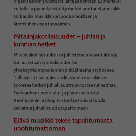
organisaation arvostusta lähtijää kohtaan. Esimerkiksi
sellolla ja pianolla esitetty melodinen taustamusiikki
tai barokkimusiikki voi luoda arvokkaan ja
lämminhenkisen tunnelman.
Mitalinjakotilaisuudet – juhlan ja
kunnian hetket
Mitalinjakotilaisuuksissa juhlistetaan saavutuksia ja
tunnustetaan työntekijöiden tai
yhteistyökumppaneiden pitkäjänteinen työpanos.
Tällaisissa tilaisuuksissa klassinen musiikki voi
korostaa hetken juhlallisuutta ja nostaa tunnelmaa.
Fanfaarihenkinen viulu- ja pianosovitus tai
Beethovenin ja Chopinin teokset voivat tuoda
kaivattua juhlallisuutta tapahtumaan.
Elävä musiikki tekee tapahtumasta
unohtumattoman