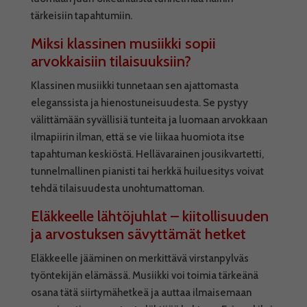
tärkeisiin tapahtumiin.
Miksi klassinen musiikki sopii
arvokkaisiin tilaisuuksiin?
Klassinen musiikki tunnetaan sen ajattomasta
eleganssista ja hienostuneisuudesta. Se pystyy
välittämään syvällisiä tunteita ja luomaan arvokkaan
ilmapiirin ilman, että se vie liikaa huomiota itse
tapahtuman keskiöstä. Hellävarainen jousikvartetti,
tunnelmallinen pianisti tai herkkä huiluesitys voivat
tehdä tilaisuudesta unohtumattoman.
Eläkkeelle lähtöjuhlat – kiitollisuuden
ja arvostuksen sävyttämät hetket
Eläkkeelle jääminen on merkittävä virstanpylväs
työntekijän elämässä. Musiikki voi toimia tärkeänä
osana tätä siirtymähetkeä ja auttaa ilmaisemaan