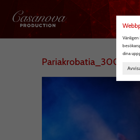
Webbpl
Vänligen 
besökarsp
dina uppg
Pariakrobatia_300x40
Avvis