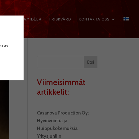
N
PROGRAMIDÉER
FRISKVÅRD
KONTAKTA OSS
en av
Etsi
Viimeisimmät
artikkelit:
Casanova Production Oy:
Hyvinvointia ja
Huippukokemuksia
Yritysjuhliin