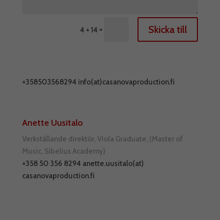
Skicka till
=
4 + 14
+358503568294 info(at)casanovaproduction.fi
Anette Uusitalo
Verkställande direktör, Viola Graduate, (Master of
Music, Sibelius Academy)
+358 50 356 8294 anette.uusitalo(at)
casanovaproduction.fi